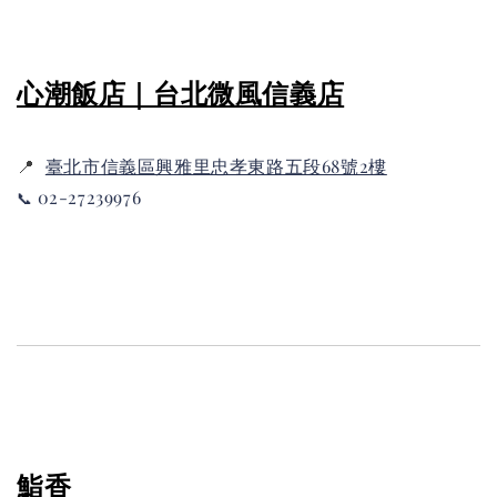
心潮飯店｜台北微風信義店
📍
臺北市信義區興雅里忠孝東路五段68號2樓
02-27239976
📞
鮨香