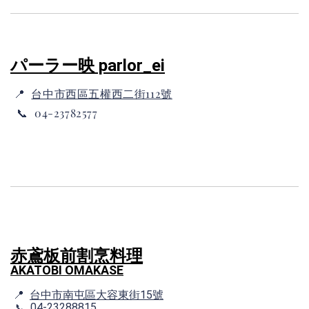
パーラー映 parlor_ei
📍
台中市西區五權西二街112號
📞 04-23782577
赤鳶板前割烹料理
AKATOBI OMAKASE
📍
台中市南屯區大容東街15號
04-23288815
📞