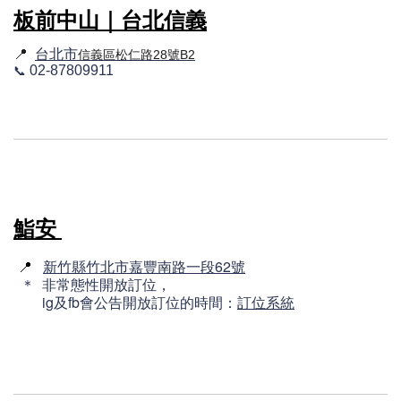
板前中山｜台北信義
📍
台北市
信義區松仁路28號B2
📞
02-87809911
鮨安
📍
新竹縣竹北市嘉豐南路一段62號
＊ 非常態性開放訂位，
ig及fb會公告開放訂位的時間：
訂位系統