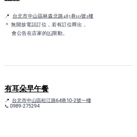
📍
台北市中山區林森北路485巷10號1樓
＊ 無開放電話訂位，若有訂位釋出，
會公告在店家的
IG
限動。
有耳朵早午餐
📍
台北市中山區松江路64巷10-2號一樓
📞
0989-275294