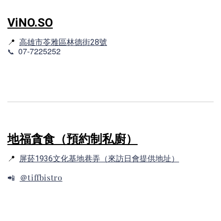
ViNO.SO
📍
高雄市苓雅區林德街28號
07-7225252
📞
地福貪食（預約制私廚）
📍
屏菸1936文化基地巷弄（來訪日會提供地址）
＠tiffbistro
📲