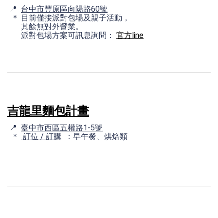
📍
台中市豐原區向陽路60號
＊ 目前僅接派對包場及親子活動，
其餘無對外營業。
派對包場方案可訊息詢問：
官方line
吉龍里麵包計畫
📍
臺中市西區五權路1-5號
＊
訂位 / 訂購
：早午餐、烘焙類