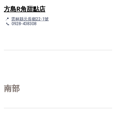
方島R角甜點店
📍
雲林縣元長鄉22-1號
0928-438308
📞
南部