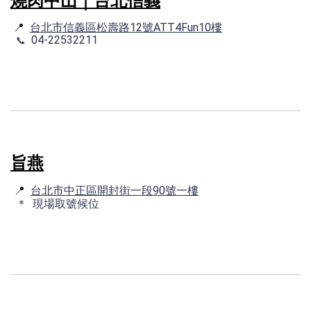
燒肉中山｜台北信義
📍
台北市信義區松壽路12號ATT4Fun10樓
📞
04-22532211
旨燕
📍
台北市中正區開封街一段90號一樓
＊ 現場取號候位