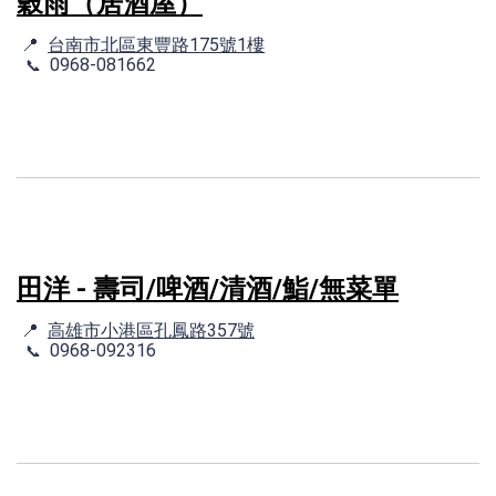
穀雨（居酒屋）
📍
台南市北區東豐路175號1樓
0968-081662
📞
田洋 - 壽司/啤酒/清酒/鮨/無菜單
📍
高雄市小港區孔鳳路357號
0968-092316
📞